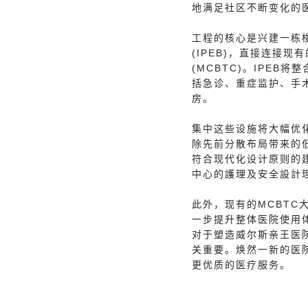
地满足社区不断变化的
工程的核心是兴建一栋
(IPEB)，直接连接
(MCBTC)。IPEB
括急诊、重症监护、手
房。
集中这些设施将大幅优
除先前分散布局带来的低
符合现代化设计原则的
中心的護理及安全設計
此外，现有的MCBTC
一步提升整体医院使用
对于塑造威尔斯亲王医
关重要。焕然一新的医
更优质的医疗服务。