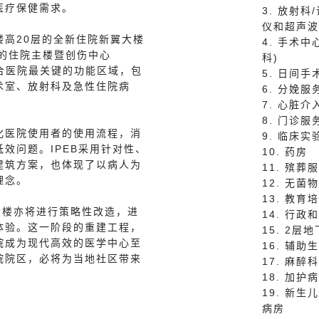
医疗保健需求。
3. 放射科
仪和超声波
楼高20层的全新住院新翼大楼
4. 手术中
现有的住院主楼暨创伤中心
科)
将整合医院最关键的功能区域，包
5. 日间
术室、放射科及急性住院病
6. 分娩服
7. 心脏介
8. 门诊服
化医院使用者的使用流程，消
9. 临床实
效问题。IPEB采用针对性、
10. 药房
建筑方案，也体现了以病人为
11. 殡葬
理念。
12. 无菌
13. 教育
大楼亦将进行策略性改造，进
14. 行政
体验。这一阶段的重建工程，
15. 2
院成为现代高效的医学中心至
16. 辅助
院院区，必将为当地社区带来
17. 麻醉科
18. 加
19. 新
病房