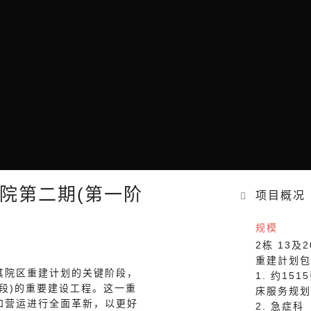
院第二期(第一阶
项目概况
规模
2栋 13及
重建計划包
其院区重建计划的关键阶段，
1. 约15
段)的重要建设工程。这一重
床服务规划
和营运进行全面革新，以更好
2. 急症科