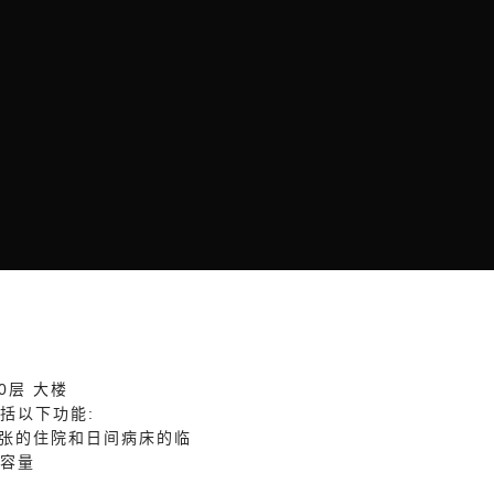
20层 大楼
括以下功能:
15张的住院和日间病床的临
容量