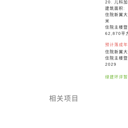
20. 儿
建筑面积:
住院新翼大楼(
米
住院主楼暨
62,870
预计落成年
住院新翼大楼(
住院主楼暨
2029
绿建环评暂
相关项目
服务合作综合大楼
大楼
期
疗中心新翼
 凯悦酒店
 圣公会油塘基显小学