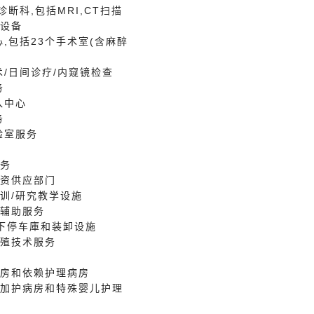
/诊断科,包括MRI,CT扫描
设备
心,包括23个手术室(含麻醉
手术/日间诊疗/内窥镜检查
务
入中心
务
验室服务
服务
物资供应部门
培训/研究教学设施
和辅助服务
层地下停车庫和装卸设施
生殖技术服务
护病房和依赖护理病房
生儿加护病房和特殊婴儿护理