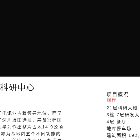
 科研中心
项目概况
规模
21层科研大楼
国电讯业占着领导地位，而早
3栋 7层研发
在深圳坂田选址，筹备兴建国
4层 餐厅
华为作出整片占地14.9公顷
地库停车场
 亦为基地内五个不同功能的
建筑面积 192