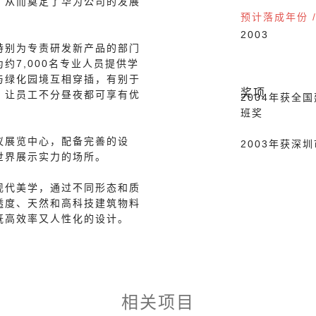
，从而奠定了华为公司的发展
预计落成年份 
2003
特别为专责研发新产品的部门
约7,000名专业人员提供学
与绿化园境互相穿插，有别于
奖项
，让员工不分昼夜都可享有优
2004年获全
班奖
议展览中心，配备完善的设
2003年获深
世界展示实力的场所。
现代美学，通过不同形态和质
透度、天然和高科技建筑物料
既高效率又人性化的设计。
相关项目