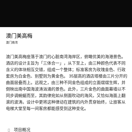
澳门美高梅
澳门南湾
澳门美高梅座落于澳门的心脏南湾海岸区，俯瞰优美的海港景色。
酒店的设计主旨为「三体合一」，从下至上，由三种颜色代表不同
含义的体块相互交错，组成一个整体；标准客房为玫瑰金色、行政
套房为白金色、别墅则为黄金色。 35层高的酒店塔楼由三片分开的
曲面层叠而上。远观之，由三种不同金色组成的立面熠熠生辉，并
倒映出南中国海波涛汹涌的景色。此外，三片金色的曲面幕墙以不
同步调蜿蜒而至，其韵律宛如从侧面吹动的海风，又恰似海面上翻
滚的波涛。设计中更将这种律动在建筑的内外贯穿始终，让旅客从
电梯大堂至每一间客房都能感受到这种变化。
项目概况